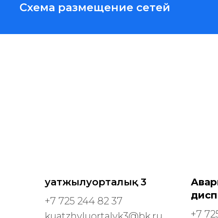
Схема размещение сетей
Қуатжылуорталық 3
Авар
дисп
+7 725 244 82 37
+7 72
kuatzhyluortalyk3@bk.ru