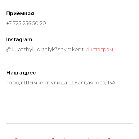
Приёмная
+7 725 256 50 20
Instagram
@kuatzhyluortalyk3shymkent
Инстаграм
Наш адрес
город Шымкент, улица Ш.Калдаякова, 13А