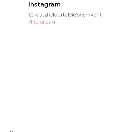
Instagram
@kuatzhyluortalyk3shymkent
Инстаграм